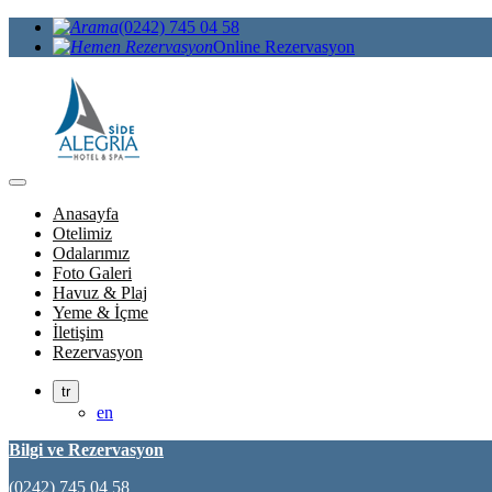
(0242) 745 04 58
Online Rezervasyon
Anasayfa
Otelimiz
Odalarımız
Foto Galeri
Havuz & Plaj
Yeme & İçme
İletişim
Rezervasyon
tr
en
Bilgi ve Rezervasyon
(0242) 745 04 58