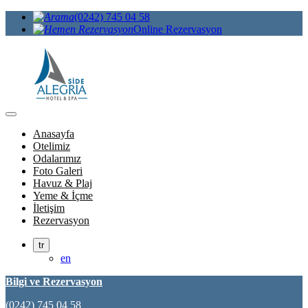
(0242) 745 04 58
Online Rezervasyon
Anasayfa
Otelimiz
Odalarımız
Foto Galeri
Havuz & Plaj
Yeme & İçme
İletişim
Rezervasyon
tr
en
Bilgi ve Rezervasyon
(0242) 745 04 58