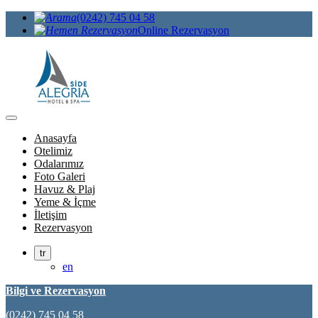
(0242) 745 04 58
Online Rezervasyon
Anasayfa
Otelimiz
Odalarımız
Foto Galeri
Havuz & Plaj
Yeme & İçme
İletişim
Rezervasyon
tr
en
Bilgi ve Rezervasyon
(0242) 745 04 58