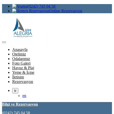
(0242) 745 04 58
Online Rezervasyon
Anasayfa
Otelimiz
Odalarımız
Foto Galeri
Havuz & Plaj
Yeme & İçme
İletişim
Rezervasyon
tr
en
Bilgi ve Rezervasyon
(0242) 745 04 58