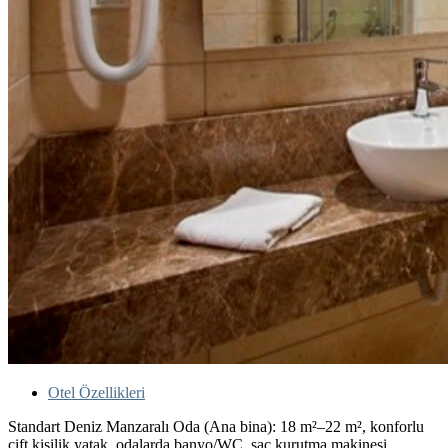
Otel Özellikleri
Standart Deniz Manzaralı Oda (Ana bina): 18 m²–22 m², konforlu
çift kişilik yatak ,odalarda banyo/WC, saç kurutma makinesi,