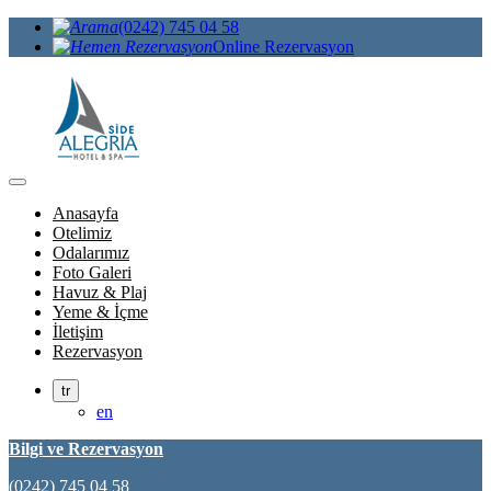
(0242) 745 04 58
Online Rezervasyon
Anasayfa
Otelimiz
Odalarımız
Foto Galeri
Havuz & Plaj
Yeme & İçme
İletişim
Rezervasyon
tr
en
Bilgi ve Rezervasyon
(0242) 745 04 58